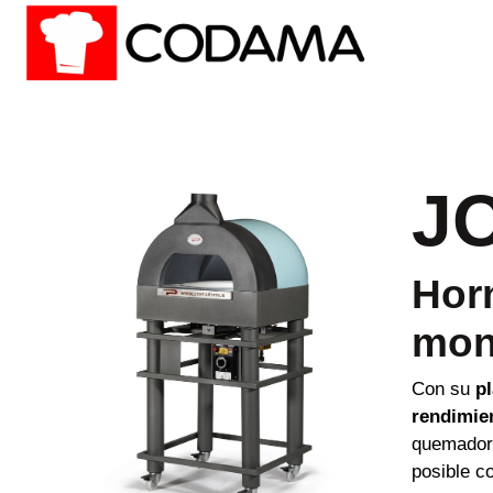
J
Horn
mon
Con su
pl
rendimie
quemador 
posible c