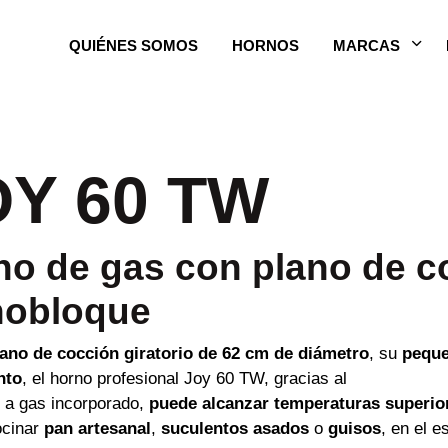
QUIÉNES SOMOS
HORNOS
MARCAS
OY 60 TW
o de gas con plano de co
obloque
ano de cocción giratorio de 62 cm de diámetro
, su
pequ
nto
, el horno profesional Joy 60 TW, gracias al
a gas incorporado,
puede alcanzar temperaturas superior
ocinar
pan artesanal
,
suculentos asados
o
guisos
, en el 