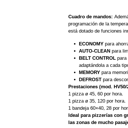
Cuadro de mandos:
Además
programación de la temperat
está dotado de funciones in
ECONOMY
para ahorra
AUTO-CLEAN
para li
BELT CONTROL
para 
adaptándola a cada tip
MEMORY
para memori
DEFROST
para descon
Prestaciones (mod. HV50/
1 pizza ø 45, 60 por hora.
1 pizza ø 35, 120 por hora.
1 bandeja 60×40, 28 por ho
Ideal para pizzerías con 
las zonas de mucho pasaje 